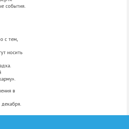
ые события.
о с тем,
гут носить
адха.
й
карму».
ления в
 декабря.