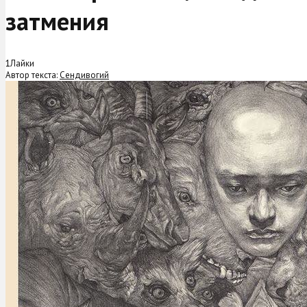
затмения
1
Лайки
Автор текста:
Сендивогий