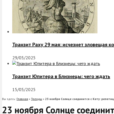
Транзит Раху 29 мая: исчезнет зловещая к
29/05/2025
Транзит Юпитера в Близнецы: чего ждать
15/05/2025
Вы здесь:
Главная
»
Тренды
»
23 ноября Солнце соединится с Кету: репети
23 ноября Солнце соединит