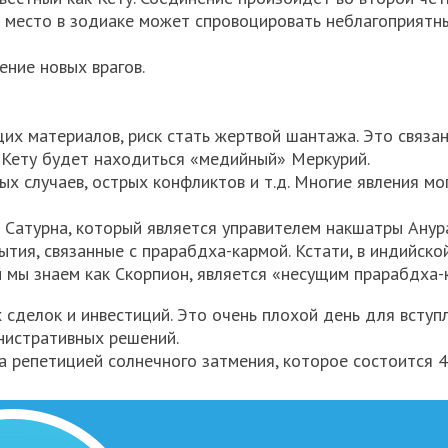
то место в зодиаке может спровоцировать неблагоприятн
ение новых врагов.
х материалов, риск стать жертвой шантажа. Это связан
и Кету будет находиться «медийный» Меркурий.
ых случаев, острых конфликтов и т.д. Многие явления мо
 Сатурна, который является управителем накшатры Анур
тия, связанные с прарабдха-кармой. Кстати, в индийско
 мы знаем как Скорпион, является «несущим прарабдха-
 сделок и инвестиций. Это очень плохой день для вступ
нистративных решений.
а репетицией солнечного затмения, которое состоится 4