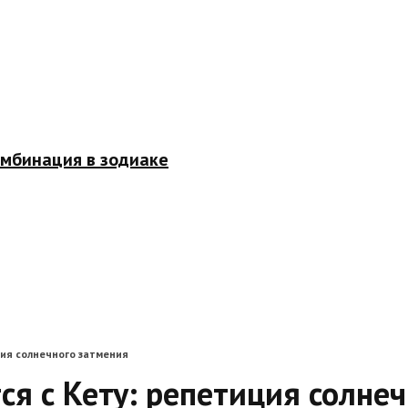
омбинация в зодиаке
ция солнечного затмения
ся с Кету: репетиция солнеч