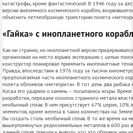
катастрофы, кроме фантастической. В 1946 году за де
версию внеземного космического корабля, взорвавшего
объяснить петлеобразную траекторию полета «метеори
«Гайка» с инопланетного кораб
Как ни странно, но инопланетной версии придерживался
организовал на место взрыва экспедицию с целью поис
конструктор планировал применить инопланетные технол
Правда, впоследствии в 1976 году за тысячи километро
предполагаемая часть инопланетного космического ко
полета обломков «метеорита». В тот день два рыбака н
Когда его ударили о камень – посыпались искры. Время 
разработки, передали осколок странного метала властя
необычный сплав. В нем присутствует 67% церия, 10% л
элементов, кроме железа в таких количествах на Земле
бы создать столь необычный сплав. В то же время на 
вышеупомянутых редкоземельных металлов в 600 раз вы
данный сплав, пришли к выводу, что это обломок или ч