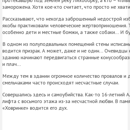
протекавшую под землей реку Лихоборку, а кто – «плыв
заморожена. Хотя кое-кто считает, что просто не хва
Рассказывают, что некогда заброшенный недострой из
якобы практиковали человеческие жертвоприношения. Та
особенно дети и местные бомжи, а также собаки… И бу
В одном из полуподвальных помещений стены исписаны
водится призрак. А может, даже и не один… Очевидцы 
зданию начинают передвигаться странные конусообразн
и плач…
Между тем в здании огромное количество провалов и 
смельчаками часто происходят несчастные случаи.
Совершались здесь и самоубийства. Как-то 16-летний 
лифта с восьмого этажа из-за несчастной любви. В пам
«Ховринке» водится его дух.