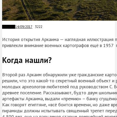
14/09/2017
3222
ЗАГАДКИ
История открытия Аркаима — наглядная иллюстрация п
привлекли внимание военных картографов ещё в 1957 го
Когда нашли?
Второй раз Аркаим обнаружили уже гражданские карто
решили, что это какой-то секретный военный объект и 
молодых археологов-любителей под руководством С. Б
древнее поселение. Рассказывают, будто двум школьн
артефакты Аркаима, выдали «премию» – банку сгущёнки
Как говорят египтяне, «всё боится времени, но даже вр
пирамиды должны испытывать священный трепет перед 
4 800 лет, оно на пару веков старше древнейшей египе