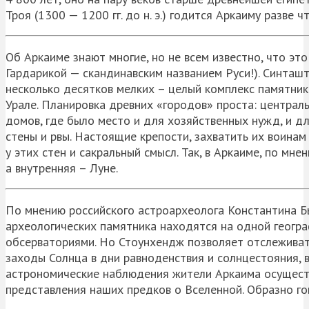
Троя (1300 — 1200 гг. до н. э.) годится Аркаиму разве чт
Об Аркаиме знают многие, но не всем известно, что эт
Гардарикой — скандинавским названием Руси!). Синташ
несколько десятков мелких – целый комплекс памятник
Урале. Планировка древних «городов» проста: централ
домов, где было место и для хозяйственных нужд, и дл
стены и рвы. Настоящие крепости, захватить их воина
у этих стен и сакральный смысл. Так, в Аркаиме, по мн
а внутренняя – Луне.
По мнению российского астроархеолога Константина Бы
археологических памятника находятся на одной геогр
обсерваториями. Но Стоунхендж позволяет отслеживат
заходы Солнца в дни равноденствия и солнцестояния, в
астрономические наблюдения жители Аркаима осуществ
представления наших предков о Вселенной. Образно го