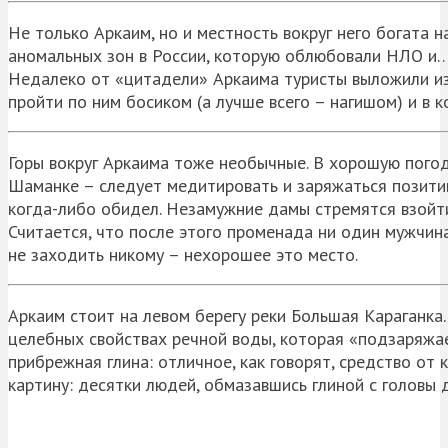
Не только Аркаим, но и местность вокруг него богата 
аномальных зон в России, которую облюбовали НЛО и… 
Недалеко от «цитадели» Аркаима туристы выложили из
пройти по ним босиком (а лучше всего – нагишом) и в к
Горы вокруг Аркаима тоже необычные. В хорошую погод
Шаманке – следует медитировать и заряжаться позитивн
когда-либо обидел. Незамужние дамы стремятся взойти
Считается, что после этого променада ни один мужчина
не заходить никому – нехорошее это место.
Аркаим стоит на левом берегу реки Большая Караганка
целебных свойствах речной воды, которая «подзаряжае
прибрежная глина: отличное, как говорят, средство о
картину: десятки людей, обмазавшись глиной с головы д