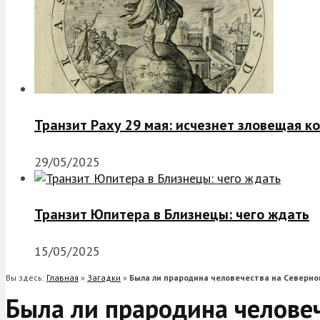
Транзит Раху 29 мая: исчезнет зловещая к
29/05/2025
Транзит Юпитера в Близнецы: чего ждать
15/05/2025
Вы здесь:
Главная
»
Загадки
»
Была ли прародина человечества на Северно
Была ли прародина челове