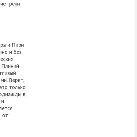
ие греки
ора и Пири
чно и без
ческих
й Плиний
стливый
ми. Верят,
 это только
 однажды в
ым
яется
о от