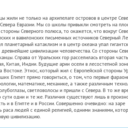
цы жили не только на архипелаге островов в центре Сев
и Севера Евразии. Мы со школы привыкли смотреть на пло
 стороны Северного полюса, то окажется, что вокруг Сев
рских и вавилонских письменных источников Северный Л
 планетарный катаклизм и в центр океана упал гигантс
в древнейшие цивилизации человечества. Со стороны Сев
канцы. Справа от Уральских гор расселилась вторая част
ая, Китая, Индии. Будущие арии осели в лесостепной зон
а Востоке. Этнос, который жил с Европейской стороны У
вших Египет прямо говориться, о том, что первые фараон
логии, математике, механике, а также различным техно
олубоглазы, светловолосы и пришли с Севера. В то же вр
 по сути одни и те же. Различия существуют лишь в произ
ть и в Египте и в России. Совершенно очевидно: на заре
 раса людей с единой религией, одними знаниями, котор
овую цивилизацию.