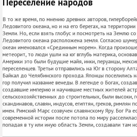
Переселение народов
В то же время, по мнению древних авторов, гиперборей
Ледовитого океана, но и на его берегах, на территори
Земли. Но, если взять глобус и посмотреть на Землю со
Ледовитого океана расположена земля. Согласно шуме
океан именовался «Срединным морем». Когда произошел
метеорит, то люди ушли на юг вглубь материка, основа
Америки это были будущие майя, инки, перуанцы, мекси
переселенцев. Третьи отправились на Юг в сторону Алт
Байкал до Челябинского прохода. Японцы поселились н
гор получил название венеды. В легенде о Богах, созда
создавшие империю и научившие местных жителей астро
сельскохозяйственных до строительных, были высоки, г
скандинавов, славян, индусов, египтян, греков, римлян
имен. Римский Марс созвучен славянскому Яру. Бог Ра ес
современной истории после потопа по миру расселилась
попадая в ту или иную область Земли, создавали там н