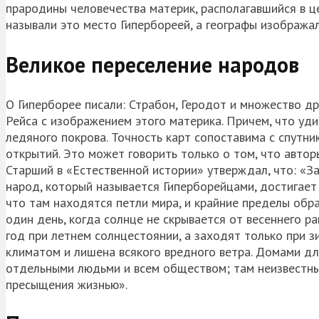
прародины человечества материк, располагавшийся в це
называли это место Гипербореей, а географы изображал
Великое переселение народов
О Гиперборее писали: Страбон, Геродот и множество д
Рейса с изображением этого материка. Причем, что уди
ледяного покрова. Точность карт сопоставима с спутни
открытий. Это может говорить только о том, что авто
Старший в «Естественной истории» утверждал, что: «За
народ, который называется Гиперборейцами, достигает
что там находятся петли мира, и крайние пределы обра
один день, когда солнце не скрывается от весеннего р
год при летнем солнцестоянии, а заходят только при з
климатом и лишена всякого вредного ветра. Домами для
отдельными людьми и всем обществом; там неизвестны 
пресыщения жизнью».