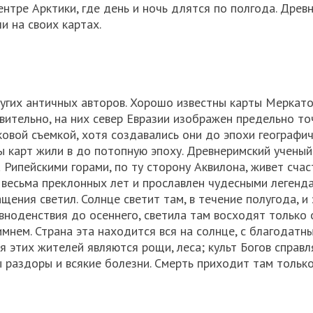
нтре Арктики, где день и ночь длятся по полгода. Древн
и на своих картах.
ругих античных авторов. Хорошо известны карты Меркат
вительно, на них север Евразии изображен предельно то
ковой съемкой, хотя создавались они до эпохи географи
ры карт жили в до потопную эпоху. Древнеримский учены
 Рипейскими горами, по ту сторону Аквилона, живет сча
 весьма преклонных лет и прославлен чудесными легенда
щения светил. Солнце светит там, в течение полугода, и
авноденствия до осеннего, светила там восходят только
имнем. Страна эта находится вся на солнце, с благодатн
 этих жителей являются рощи, леса; культ Богов справл
раздоры и всякие болезни. Смерть приходит там тольк