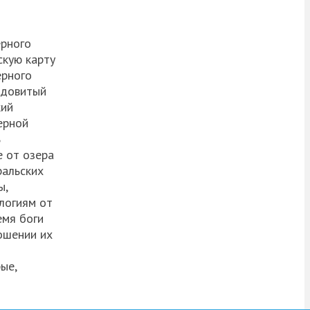
ерного
скую карту
ерного
едовитый
кий
ерной
ь
е от озера
ральских
ы,
логиям от
емя боги
ношении их
ые,