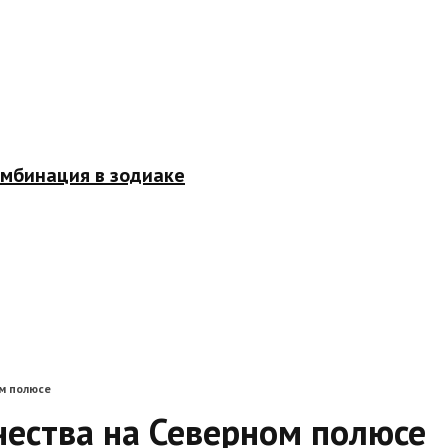
омбинация в зодиаке
м полюсе
чества на Северном полюсе