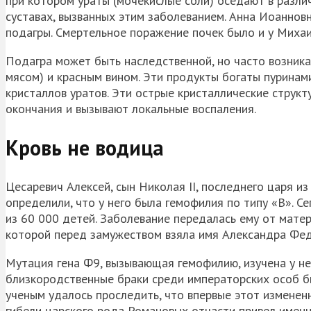
при котором ураты (мочекислые соли) оседают в различ
суставах, вызванных этим заболеванием. Анна Иоаннов
подагры. Смертельное поражение почек было и у Миха
Подагра может быть наследственной, но часто возника
мясом) и красным вином. Эти продукты богаты пурина
кристаллов уратов. Эти острые кристаллические стру
окончания и вызывают локальные воспаления.
Кровь не водица
Цесаревич Алексей, сын Николая II, последнего царя и
определили, что у него была гемофилия по типу «В». С
из 60 000 детей. Заболевание передалась ему от мат
которой перед замужеством взяла имя Александра Фед
Мутация гена Ф9, вызывающая гемофилию, изучена у не
близкородственные браки среди императорских особ б
ученым удалось проследить, что впервые этот измененн
гибели царского рода Романовых отчасти привел именн