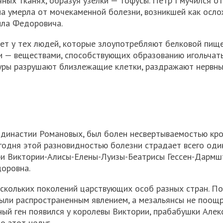
ных тканях, образуя узелки — тофусы. Петр I мучился от
на умерла от мочекаменной болезни, возникшей как осл
ила Федоровича.
ет у тех людей, которые злоупотребляют белковой пище
ми — веществами, способствующих образованию игольчат
ктуры разрушают близлежащие клетки, раздражают нервн
з династии Романовых, был болен несвертываемостью кро
егодня этой разновидностью болезни страдает всего оди
ери Виктории-Алисы-Елены-Луизы-Беатрисы Гессен-Дармш
оровна.
скольких поколений царствующих особ разных стран. По
ыли распространенным явлением, а мезальянсы не поощр
ый ген появился у королевы Виктории, прабабушки Алекс
о этот недуг.