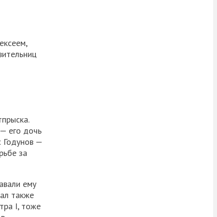
ексеем,
вительниц
тпрыска.
 — его дочь
с Годунов —
рьбе за
авали ему
дал также
тра I, тоже