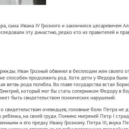
, сына Ивана IV Грозного и закончился цесаревичем Ал
следовали эту династию, редко кто из правителей и пра
рижды. Иван Грозный обвинял в бесплодии жен своего о
к не способен продолжить род. Хотя дети у Федора были
ая ветвь рода погибла. Во главе государства встал Бори
 Дмитрий, который мог бы стать соперником Федору в бо
ожет быть свидетельством психических нарушений.
По свидетельствам очевидцев, головные боли Петра не д
ак ребенка, на своей груди. Помимо мигреней Петр I стра
нными и его предку Ивану Грозному. Петра III, внука Пе