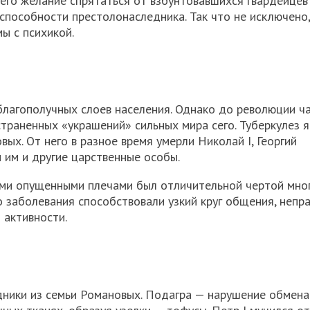
его желание спрятаться от взбунтовавшихся гвардейцев
способности престолонаследника. Так что не исключено,
ы с психикой.
благополучных слоев населения. Однако до революции 
траненных «украшений» сильных мира сего. Туберкулез я
ых. От него в разное время умерли Николай I, Георгий
и им и другие царственные особы.
ими опущенными плечами был отличительной чертой мног
о заболевания способствовали узкий круг общения, непр
 активности.
ники из семьи Романовых. Подагра — нарушение обмена