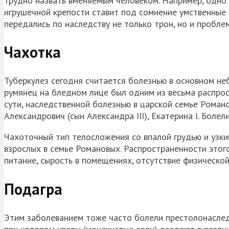
трудно назвать вменяемым человеком. Например, одно 
игрушечной крепости ставит под сомнение умственные 
передались по наследству не только трон, но и проблем
Чахотка
Туберкулез сегодня считается болезнью в основном не
румянец на бледном лице был одним из весьма распрос
сути, наследственной болезнью в царской семье Романов
Александрович (сын Александра III), Екатерина I. Болел
Чахоточный тип телосложения со впалой грудью и узк
взрослых в семье Романовых. Распространенности этог
питание, сырость в помещениях, отсутствие физической
Подагра
Этим заболеванием тоже часто болели престолонаслед