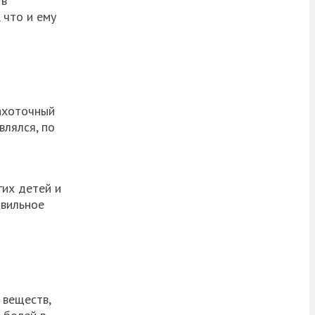
 в
 что и ему
чахоточный
влялся, по
их детей и
авильное
 веществ,