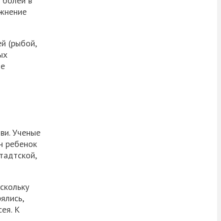
 болей в
ожнение
й (рыбой,
ых
ые
ви. Ученые
н ребенок
тадтской,
скольку
ялись,
ея. К