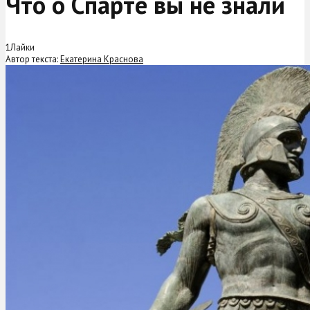
Что о Спарте вы не знали
1
Лайки
Автор текста:
Екатерина Краснова