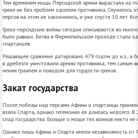
Тем временем мощь Персидской армии вырастала на глаз
греки не без проблем одолели противника. Случилось э
персов на этом не закончились, и уже спустя 10 лет
Ксе
Греко-персидские войны сегодня описываются во многих
было равных. Битва в
Фермопильском
проходе стала од
спартанцев.
Решающее сражение датировано 479 годом до н.э., а 
в
дребезги
уничтожили армию противника, тем самым вы
неким
граалем
и поводом для гордости греков.
Закат государства
После победы над персами Афины и спартанцы принялис
взяла Спарта, однако гегемония ее длилась недолго. В 
спад государства. Больше о мощи тех воинов никто не 
Однако лишь Афины и Спарта имели независимость от Р