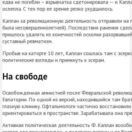
едва не погибли – взрывчатка сдетонировала — и Каплан
ослепла. С тех пор ее зрение резко ухудшилось.
Каплан за революционную деятельность отправили на п
была несовершеннолетней). Последствия ранения сдел
пришлось удалять из конечностей осколки разорвавше
суставный ревматизм.
Пробыв на каторге 10 лет, Каплан сошлась там с эсер
политические взгляды и примкнуть к эсерам.
На свободе
Освобожденная амнистией после Февральской революци
Евпатории. По одной из версий, находившийся там брат
глазную клинику. Офтальмологи частично восстановили
ориентироваться в пространстве. Зарабатывала она пре
Активная политическая деятельность Ф. Каплан возобно
эсеров, где познакомилась с лидерами партии и ее боев