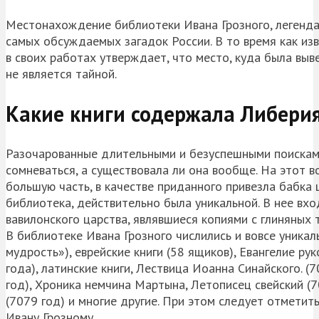
Местонахождение библиотеки Ивана Грозного, легендар
самых обсуждаемых загадок России. В то время как из
в своих работах утверждает, что место, куда была выве
не является тайной.
Какие книги содержала Либери
Разочарованные длительными и безуспешными поискам
сомневаться, а существовала ли она вообще. На этот в
большую часть, в качестве приданного привезла бабка 
библиотека, действительно была уникальной. В нее вхо
вавилонского царства, являвшиеся копиями с глиняных
В библиотеке Ивана Грозного числились и вовсе уникал
мудрость»), еврейские книги (58 ящиков), Евангелие р
года), латинские книги, Лествица Иоанна Синайского. (
год), Хроника немчина Мартына, Летописец свейский (7
(7079 год) и многие другие. При этом следует отметить,
Ивану Грозному.