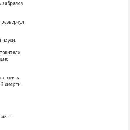
з забрался
 развернул
 науки.
ставители
льно
готовы к
й смерти.
самые