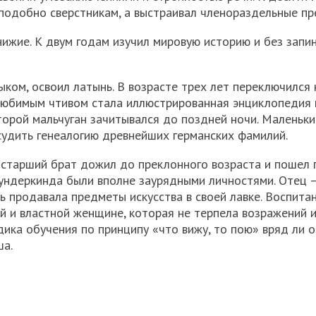
 подобно сверстникам, а выстраивал членораздельные п
нижие. К двум годам изучил мировую историю и без запи
ком, освоил латынь. В возрасте трех лет переключился 
 любимым чтивом стала иллюстрированная энциклопедия 
торой мальчуган зачитывался до поздней ночи. Маленьк
судить генеалогию древнейших германских фамилий.
 старший брат дожил до преклонного возраста и пошел 
вундеркинда были вполне заурядными личностями. Отец 
ь продавала предметы искусства в своей лавке. Воспита
й и властной женщине, которая не терпела возражений и
одика обучения по принципу «что вижу, то пою» вряд ли 
ша.