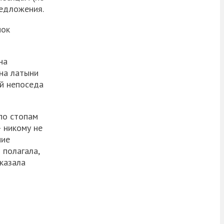
редложения.
нок
на
на латыни
ий непоседа
по стопам
– никому не
ние
 полагала,
оказала