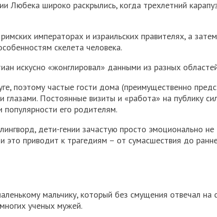
ии Любека широко раскрылись, когда трехлетний карапу
римских императорах и израильских правителях, а затем
особенностям скелета человека.
иан искусно «жонглировал» данными из разных областей
уге, поэтому частые гости дома (преимущественно пред
 глазами. Постоянные визиты и «работа» на публику си
и популярности его родителям.
ингворд, дети-гении зачастую просто эмоционально не 
и это приводит к трагедиям – от сумасшествия до ранне
аленькому мальчику, который без смущения отвечал на 
многих ученых мужей.