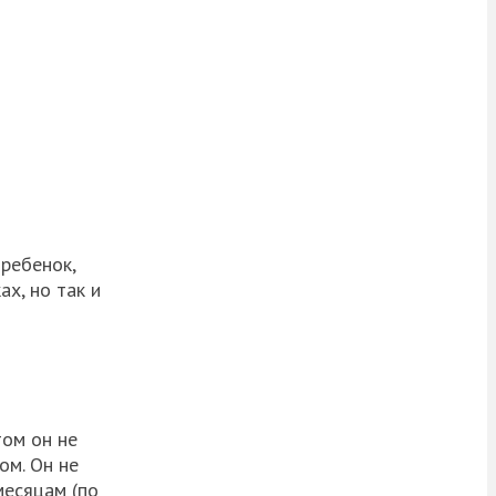
ребенок,
х, но так и
том он не
ом. Он не
месяцам (по