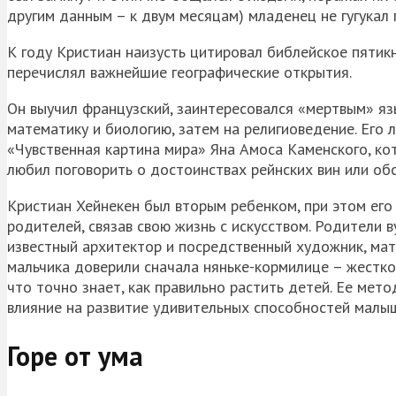
другим данным – к двум месяцам) младенец не гугукал
К году Кристиан наизусть цитировал библейское пятик
перечислял важнейшие географические открытия.
Он выучил французский, заинтересовался «мертвым» язы
математику и биологию, затем на религиоведение. Его
«Чувственная картина мира» Яна Амоса Каменского, ко
любил поговорить о достоинствах рейнских вин или об
Кристиан Хейнекен был вторым ребенком, при этом его
родителей, связав свою жизнь с искусством. Родители 
известный архитектор и посредственный художник, мат
мальчика доверили сначала няньке-кормилице – жестко
что точно знает, как правильно растить детей. Ее мет
влияние на развитие удивительных способностей малы
Горе от ума