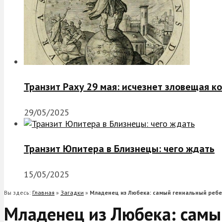
Транзит Раху 29 мая: исчезнет зловещая к
29/05/2025
Транзит Юпитера в Близнецы: чего ждать
15/05/2025
Вы здесь:
Главная
»
Загадки
»
Младенец из Любека: самый гениальный ребе
Младенец из Любека: самы