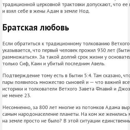
традиционной церковной трактовки допускают, что ее 
и взял себе в жены Адам в земле
Нод
.
Братская любовь
Если обратиться к традиционному толкованию Ветхого 
указывается, что первый человек прожил 930 лет (Быти
размножаться». За такой долгий срок жизни у основате
только
Сиф
, Каин и убитый последним Авель.
Подтверждение тому есть в Бытии 5:4. Там сказано, ч
пары появилось множество сыновей и — что важней всег
историки и толкователи Ветхого Завета
Флавий
и
Джоз
не менее 23.
Несомненно, за 800 лет многие из потомков Адама выр
самым народонаселение планеты. На ком же женились м
на земле просто не было? В этой ситуации единствен