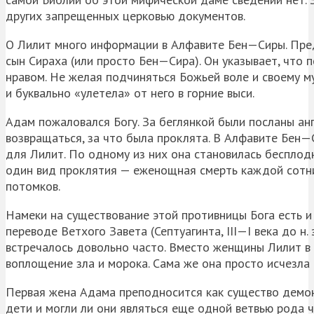
других запрещенных церковью документов.
О Лилит много информации в Алфавите
Бен
—
Сиры
. Пр
сын
Сираха
(или просто
Бен
—
Сира
). Он указывает, что
нравом. Не желая подчиняться Божьей воле и своему м
и буквально «улетела» от него в горние выси.
Адам пожаловался Богу. За беглянкой были посланы а
возвращаться, за что была проклята. В Алфавите
Бен
—
для Лилит. По одному из них она становилась бесплод
один вид проклятия — еженощная смерть каждой сотни
потомков.
Намеки на существование этой противницы Бога есть и 
переводе Ветхого Завета (
Септуагинта
,
III
—I века до н.
встречалось довольно часто. Вместо женщины Лилит в
воплощение зла и морока. Сама же она просто исчезла с
Первая жена Адама преподносится как существо демони
дети и могли ли они являться еще одной ветвью рода 