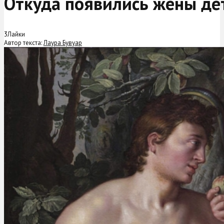
Откуда появились жены де
3
Лайки
Автор текста:
Лаура Бувуар