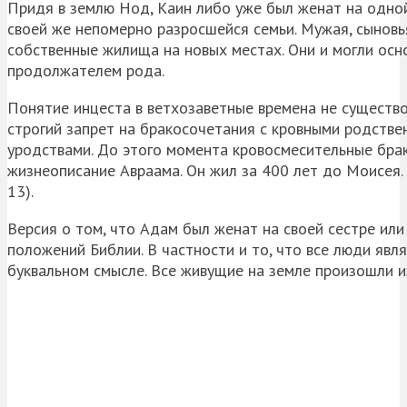
Придя в землю
Нод
, Каин либо уже был женат на одно
своей же непомерно разросшейся семьи. Мужая, сынов
собственные жилища на новых местах. Они и могли осн
продолжателем рода.
Понятие
инцеста
в ветхозаветные времена не существо
строгий запрет на бракосочетания с кровными родств
уродствами. До этого момента кровосмесительные брак
жизнеописание
Авраама
. Он жил за 400 лет до Моисея.
13).
Версия о том, что Адам был женат на своей сестре и
положений Библии. В частности и то, что все люди явл
буквальном смысле. Все живущие на земле произошли из