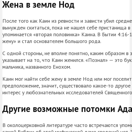
Жена в земле
Нод
После того как Каин из ревности и зависти убил средне
вынужден скитаться, пока не нашел себе пристанища 
упоминается «вторая половинка» Каина. В Бытии 4:16-
жену» и стал основателем большого рода.
С одной стороны, не вполне понятно, каким образом в 
указывает на то, что Каин женился. «Познал» — это бук
мальчика, названного
Енохом
.
Каин мог найти себе жену в земле
Нод
или мог поселит
предположение, значит, существовало какое-то другое
интерес у любознательных исследователей Священного
Другие возможные потомки Ад
В околоцерковной литературе часто встречаются упоми
самой Библии об этой мифической даме сведений нет. 