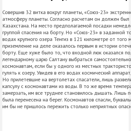
Совершив 32 витка вокруг планеты, «Союз-23» экстренн
атмосферу планеты. Согласно расчетам он должен был
Казахстана. На место предполагаемой посадки немедл
группой спасения на борту. Но «Союз-23» в заданной то
водах крупного озера Тенгиз в 121 километре от того м
приземление на деле оказалось первым в истории отеч
борту. Еще хуже было то, что входной люк оказался по
легендарному царю Салтану выбраться самостоятельно и
космонавтам, если бы у одного из местных трактористо
гулять к озеру. Увидев в его водах космический аппара
Но прилетевшие на вертолетах спасатели, лишь развел
капсулу с космонавтами из воды. В то же время темпер
замерзать, им все труднее становилось дышать. Лишь п
была перенесена на берег. Космонавтов спасли, букваль
им бы не пришлось пережить столько неприятных опас