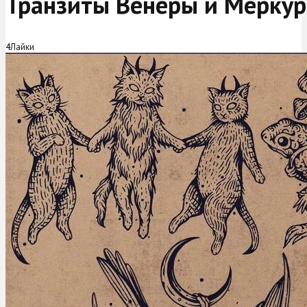
Транзиты Венеры и Меркури
4
Лайки