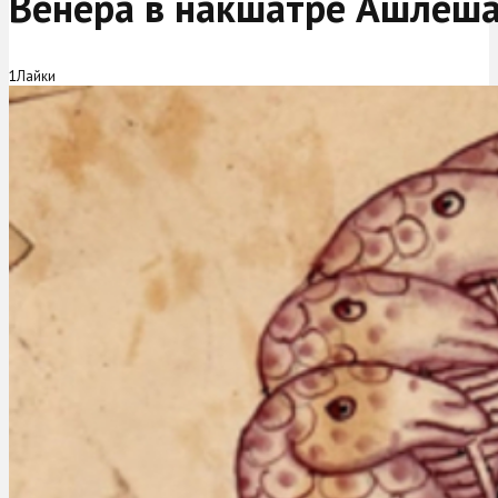
Венера в накшатре Ашлеша
1
Лайки