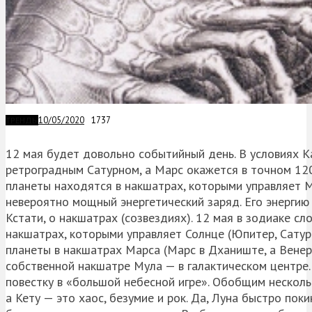
10/05/2020
1737
ТРЕНДЫ
12 мая будет довольно событийный день. В условиях К
ретроградным Сатурном, а Марс окажется в точном 120
планеты находятся в накшатрах, которыми управляет 
невероятно мощный энергетический заряд. Его энергию
Кстати, о накшатрах (созвездиях). 12 мая в зодиаке сл
накшатрах, которыми управляет Солнце (Юпитер, Сатурн
планеты в накшатрах Марса (Марс в Дханиште, а Венера
собственной накшатре Мула — в галактическом центре
повестку в «большой небесной игре». Обобщим нескольк
а Кету — это хаос, безумие и рок. Да, Луна быстро по