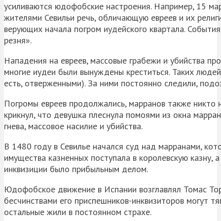
усиливаются юдофобские настроения. Например, 15 ма
жителями Севильи речь, обличающую евреев и их религ
верующих начала погром иудейского квартала. События
резня».
Нападения на евреев, массовые грабежи и убийства прок
многие иудеи были вынуждены креститься. Таких людей
есть, отверженными). За ними постоянно следили, подо
Погромы евреев продолжались, марранов также никто н
крикнул, что девушка плеснула помоями из окна марра
гнева, массовое насилие и убийства.
В 1480 году в Севилье начался суд над марранами, кот
имущества казненных поступала в королевскую казну, а
инквизиции было прибыльным делом.
Юдофобское движение в Испании возглавлял Томас Торк
бесчинствами его приспешников-инквизиторов могут тяга
остальные жили в постоянном страхе.