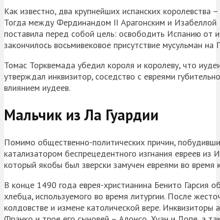
Как известно, два крупнейших испанских королевства –
Тогда между Фердинандом II Арагонским и Изабеллой I
поставила перед собой цель: освободить Испанию от и
закончилось восьмивековое присутствие мусульман на 
Томас Торквемада убедил короля и королеву, что иудеи
утверждал инквизитор, соседство с евреями губительно
влиянием иудеев.
Мальчик из Ла Гуардии
Помимо общественно-политических причин, побудивших
катализатором беспрецедентного изгнания евреев из И
который якобы был зверски замучен евреями во время к
В конце 1490 года еврея-христианина Бенито Гарсия о
хлебца, используемого во время литургии. После жес
колдовстве и измене католической вере. Инквизиторы а
Франко и трое его сыновей – Алонсо, Хуан и Лопе, а 