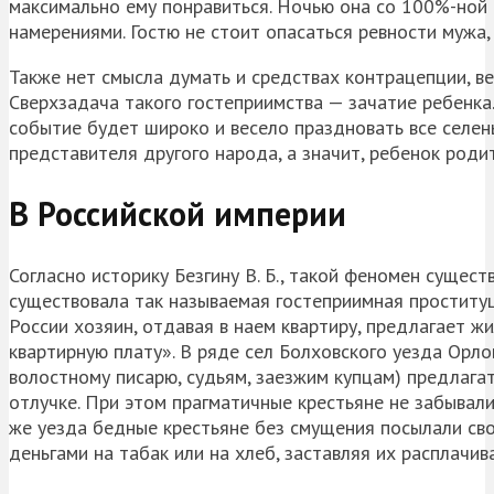
максимально ему понравиться. Ночью она со 100%-ной 
намерениями. Гостю не стоит опасаться ревности мужа,
Также нет смысла думать и средствах контрацепции, ве
Сверхзадача такого гостеприимства — зачатие ребенка
событие будет широко и весело праздновать все
селен
представителя другого народа, а значит, ребенок роди
В Российской империи
Согласно историку Безгину В. Б., такой феномен сущест
существовала так называемая гостеприимная проститу
России хозяин, отдавая в наем квартиру, предлагает жи
квартирную плату». В ряде сел Болховского уезда Орл
волостному писарю, судьям, заезжим купцам) предлагат
отлучке. При этом прагматичные крестьяне не забывали
же уезда бедные крестьяне без смущения посылали свои
деньгами на табак или на хлеб, заставляя их расплачив