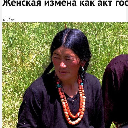
Женская измена как акт го
5
Лайки