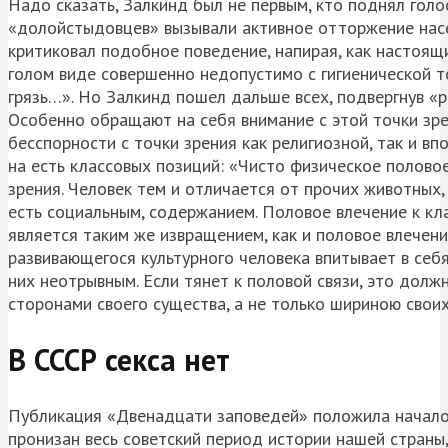
Надо сказать, Залкинд был не первым, кто поднял голо
«долойстыдовцев» вызывали активное отторжение насе
критиковал подобное поведение, напирая, как настоящи
голом виде совершенно недопустимо с гигиенической т
грязь…». Но Залкинд пошел дальше всех, подвергнув «
Особенно обращают на себя внимание с этой точки зрени
бесспорности с точки зрения как религиозной, так и в
на есть классовых позиций: «
Чисто физическое полово
зрения. Человек тем и отличается от прочих животных,
есть социальным, содержанием. Половое влечение к кл
является таким же извращением, как и половое влечени
развивающегося культурного человека впитывает в себ
них неотрывным. Если тянет к половой связи, это долж
сторонами своего существа, а не только шириною своих
В СССР секса нет
Публикация «Двенадцати заповедей» положила начало 
пронизан весь советский период истории нашей страны