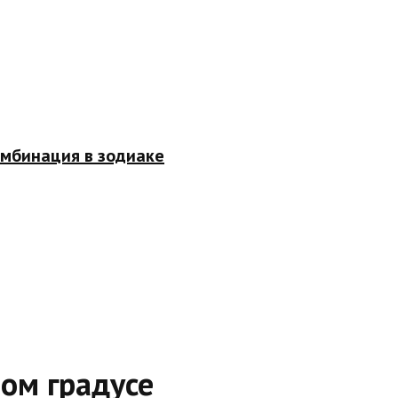
омбинация в зодиаке
вом градусе