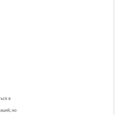
ься в
аций, но