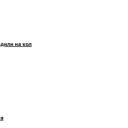
адили на кол
ея