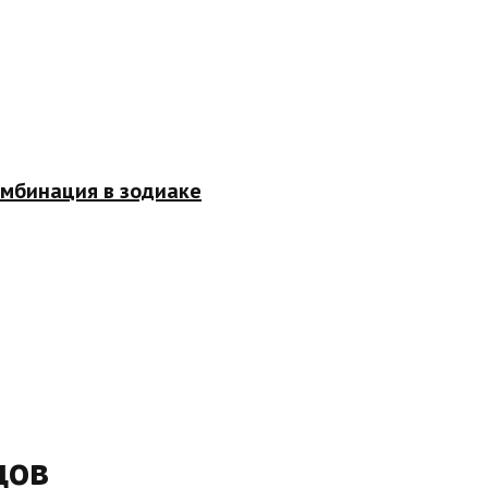
омбинация в зодиаке
дов