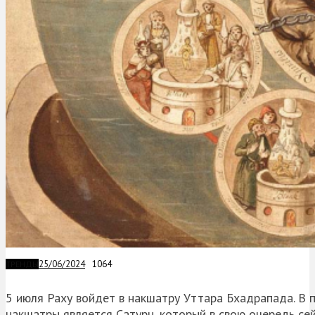
25/06/2024
1064
ТРЕНДЫ
5 июля Раху войдет в накшатру Уттара Бхадрапада. В п
накшатры является Сатурн, который в свою очередь се