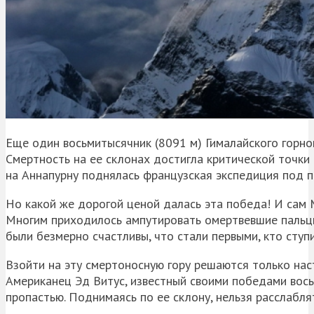
Еще один восьмитысячник (8091 м) Гималайского горн
Смертность на ее склонах достигла критической точки 
на
Аннапурну
поднялась французская экспедиция под 
Но какой же дорогой ценой далась эта победа! И сам 
Многим приходилось ампутировать омертвевшие пальцы
были безмерно счастливы, что стали первыми, кто ступ
Взойти на эту смертоносную гору решаются только на
Американец Эд
Витус
, известный своими победами вос
пропастью. Поднимаясь по ее склону, нельзя расслабля