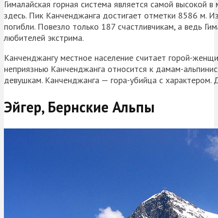
Гималайская горная система является самой высокой в
здесь. Пик
Канченджанга
достигает отметки 8586 м. Из
погибли. Повезло только 187 счастливчикам, а ведь Г
любителей
экстрима
.
Канченджангу
местное население считает горой-женщин
неприязнью
Канченджанга
относится к дамам-альпинист
девушкам.
Канченджанга
— гора-убийца с характером. 
Эйгер
, Бернские Альпы