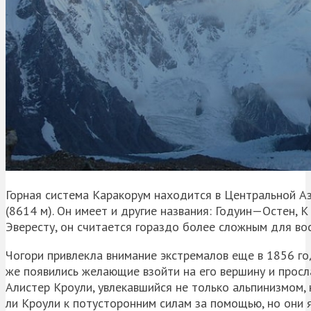
Горная система
Каракорум
находится в Центральной Ази
(8614 м). Он имеет и другие названия:
Годуин
—
Остен
, К
Эвересту, он считается гораздо более сложным для во
Чогори привлекла внимание
экстремалов
еще в 1856 год
же появились желающие взойти на его вершину и просла
Алистер
Кроули
, увлекавшийся не только альпинизмом,
ли
Кроули
к потусторонним силам за помощью, но они я