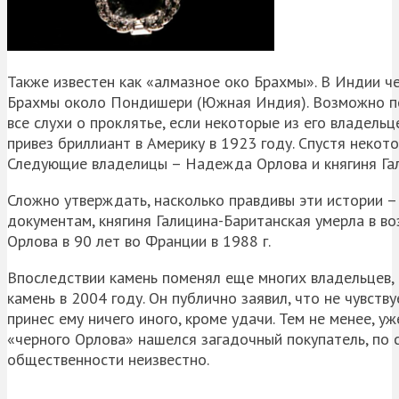
Также известен как «алмазное око Брахмы». В Индии чер
Брахмы около Пондишери (Южная Индия). Возможно по
все слухи о проклятье, если некоторые из его владель
привез бриллиант в Америку в 1923 году. Спустя некот
Следующие владелицы – Надежда Орлова и княгиня Гали
Сложно утверждать, насколько правдивы эти истории –
документам, княгиня Галицина-Баританская умерла в в
Орлова в 90 лет во Франции в 1988 г.
Впоследствии камень поменял еще многих владельцев, 
камень в 2004 году. Он публично заявил, что не чувств
принес ему ничего иного, кроме удачи. Тем не менее, у
«черного Орлова» нашелся загадочный покупатель, по с
общественности неизвестно.