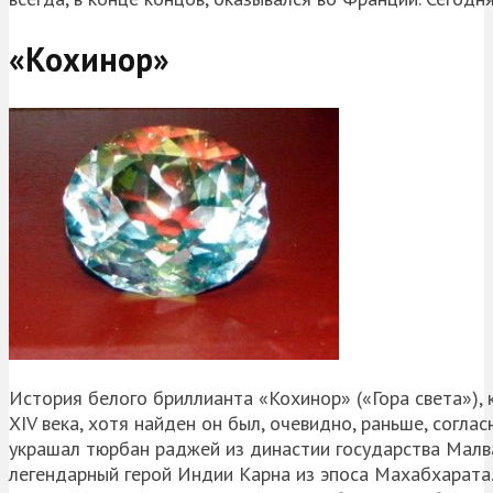
«Кохинор»
История белого бриллианта «Кохинор» («Гора света»), 
XIV века, хотя найден он был, очевидно, раньше, соглас
украшал тюрбан раджей из династии государства Малв
легендарный герой Индии Карна из эпоса Махабхарата.