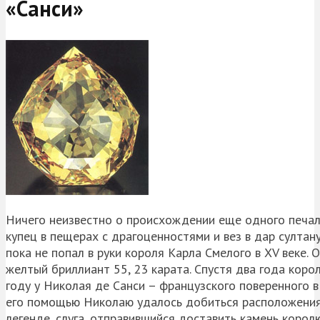
«Санси»
Ничего неизвестно о происхождении еще одного печаль
купец в пещерах с драгоценностями и вез в дар султану,
пока не попал в руки короля Карла Смелого в XV веке. 
желтый бриллиант 55, 23 карата. Спустя два года корол
году у Николая де Санси – французского поверенного в
его помощью Николаю удалось добиться расположения к
легенде, слуга, отправившийся доставить камень королю