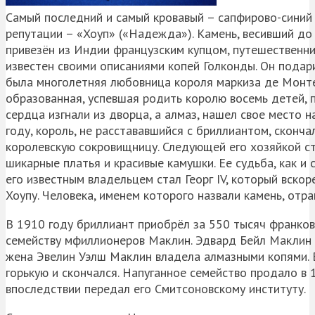
Самый последний и самый кровавый – сапфирово-синий
репутации – «Хоуп» («Надежда»). Камень, весивший до 
привезён из Индии французским купцом, путешественни
известен своими описаниями копей Голконды. Он подари
была многолетняя любовница короля маркиза де Монтес
образованная, успевшая родить королю восемь детей, 
сердца изгнали из дворца, а алмаз, нашел свое место 
году, король, не расстававшийся с бриллиантом, сконча
королевскую сокровищницу. Следующей его хозяйкой с
шикарные платья и красивые камушки. Ее судьба, как и 
его известным владельцем стал Георг IV, который вскор
Хоупу. Человека, именем которого назвали камень, отра
В 1910 году бриллиант приобрёл за 550 тысяч франков
семейству мфиллионеров Маклин. Эдвард Бейл Маклин 
жена Эвелин Уэлш Маклин владела алмазными копями. В
горькую и скончался. Напуганное семейство продало в 
впоследствии передал его Смитсоновскому институту.