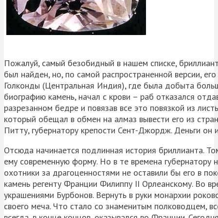
Пожалуй, самый безобидный в нашем списке, бриллиант 
был найден, но, по самой распространенной версии, его
Голконды (Центральная Индия), где была добыта больш
биографию камень, начал с крови – раб отказался отда
разрезанном бедре и повязав все это повязкой из лист
который обещал в обмен на алмаз вывести его из стран
Питту, губернатору крепости Сент-Джордж. Деньги он и
Отсюда начинается подлинная история бриллианта. То
ему современную форму. Но в те времена губернатору
охотники за драгоценностями не оставили бы его в по
камень регенту Франции Филиппу II Орлеанскому. Во в
украшениями Бурбонов. Вернуть в руки монархии роков
своего меча. Что стало со знаменитым полководцем, все
всегда, в конце концов, оказывался во Франции. Сегодн