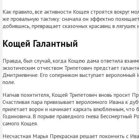
Как правило, все активности Кощея строятся вокруг мо
же провальную тактику: сначала он эффектно похищает 
добившись, превращает сказочных красавиц в лягушек и
Кощей Галантный
Правда, был случай, когда Кощею дама ответила взаим
экзотическим отчеством Трипетович предстает галантн
Дмитриевичне. Его соперником выступает вероломный И
поле.
Нагнав похитителя, Кощей Трипетович вновь просит Пре
Счастливая пара привязывает вероломного Ивана к дуб
прилетает ворон и начинает каркать влюбленным, что 
Годиновича. В порыве праведного гнева Бессмертный Ро
самого Кощея.
Несчастная Марья Прекрасная решает покончить с Иван