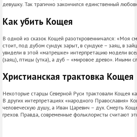
девушку. Так трагично закончился единственный любов
Как убить Кощея
В одной из сказок Кощей разоткровенничался: «Моя сме
стоит, под дубом сундук зарыт, в сундуке – заяц, в зайц
увидели в этой «матрешке» интерпретацию модели вселе
(заяц), птицы (утка), а дуб – «мировое древо». Иными
Христианская трактовка Кощея
Некоторые старцы Северной Руси трактовали Кощея как
В других интерпретациях «народного Православия» Ко
человеческую душу, а Иван Царевич – дух. Смерть Кощ
грехов. Правда, современные фольклористы считают эт