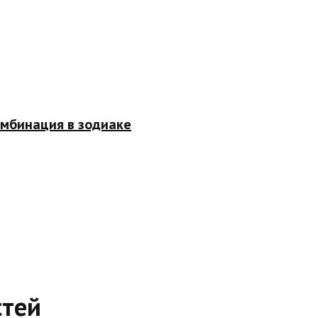
омбинация в зодиаке
стей