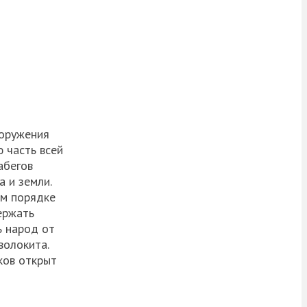
ооружения
ю часть всей
абегов
 и земли.
ом порядке
ержать
ь народ от
волокита.
ков открыт