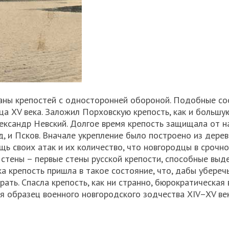
раны крепостей с односторонней обороной. Подобные с
нца XV века. Заложил Порховскую крепость, как и большу
ександр Невский. Долгое время крепость защищала от н
, и Псков. Вначале укрепление было построено из дерева
щь своих атак и их количество, что новгородцы в срочн
 стены – первые стены русской крепости, способные выд
ка крепость пришла в такое состояние, что, дабы убереч
ать. Спасла крепость, как ни странно, бюрократическая 
я образец военного новгородского зодчества XIV–XV ве