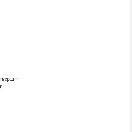
 твердит
ми