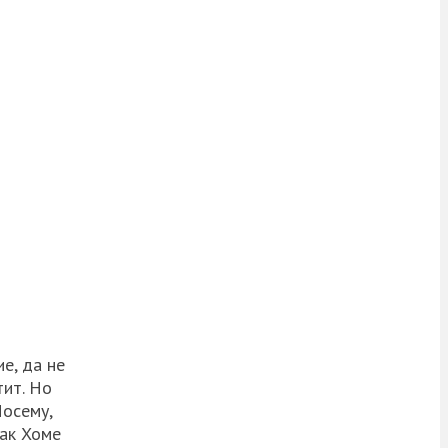
е, да не
тит. Но
Посему,
как Хоме