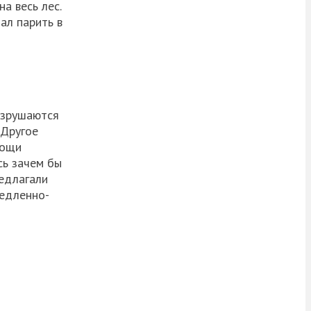
а весь лес.
ал парить в
разрушаются
 Другое
мощи
сь зачем бы
редлагали
медленно-