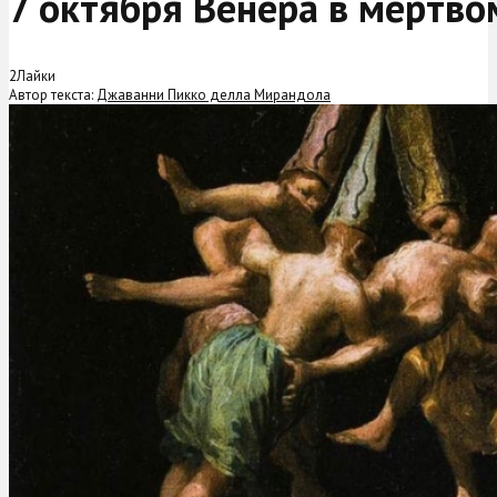
7 октября Венера в мертво
2
Лайки
Автор текста:
Джаванни Пикко делла Мирандола