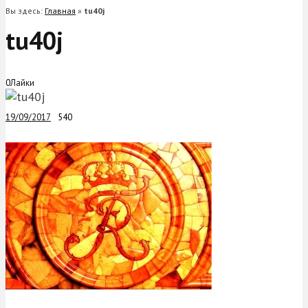
Вы здесь:
Главная
»
tu40j
tu40j
0
Лайки
19/09/2017
540