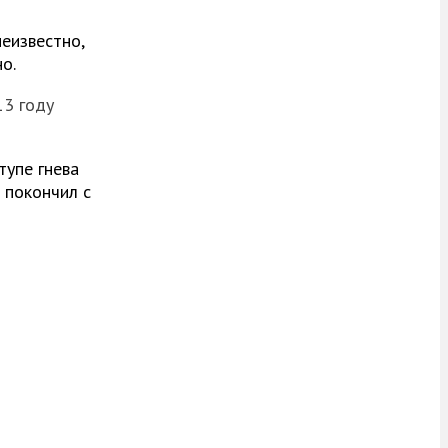
еизвестно,
о.
13 году
тупе гнева
 покончил с