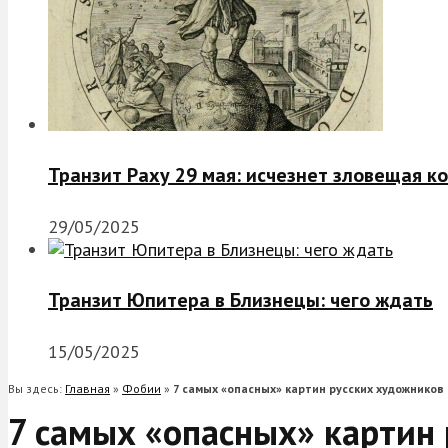
Транзит Раху 29 мая: исчезнет зловещая к
29/05/2025
Транзит Юпитера в Близнецы: чего ждать
15/05/2025
Вы здесь:
Главная
»
Фобии
»
7 самых «опасных» картин русских художников
7 самых «опасных» картин