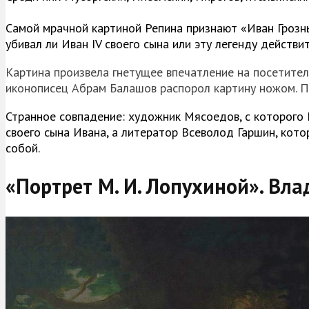
Самой мрачной картиной Репина признают «Иван Грозны
убивал ли Иван IV своего сына или эту легенду действ
Картина произвела гнетущее впечатление на посетителе
иконописец Абрам Балашов распорол картину ножом. П
Странное совпадение: художник Мясоедов, с которого Р
своего сына Ивана, а литератор Всеволод Гаршин, кот
собой.
«Портрет М. И. Лопухиной». Вл