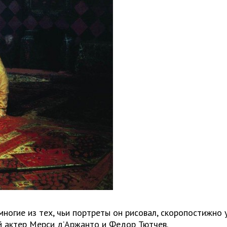
ногие из тех, чьи портреты он рисовал, скоропостижно 
ий актер Мерси д’Аржанто и Федор Тютчев.