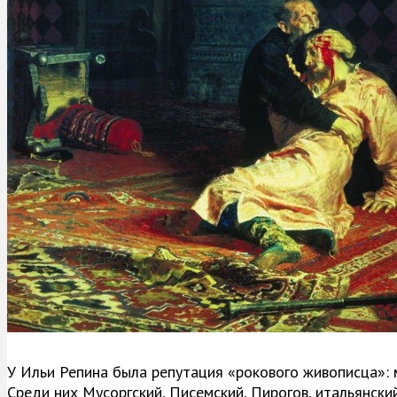
У Ильи Репина была репутация «рокового живописца»: м
Среди них Мусоргский, Писемский, Пирогов, итальянск