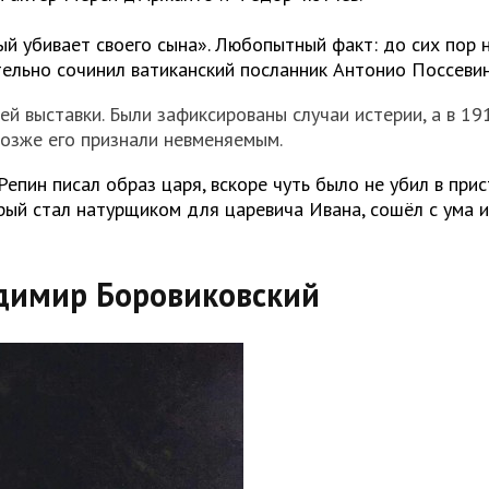
й убивает своего сына». Любопытный факт: до сих пор н
ительно сочинил ватиканский посланник Антонио Поссевин
й выставки. Были зафиксированы случаи истерии, а в 19
озже его признали невменяемым.
епин писал образ царя, вскоре чуть было не убил в прис
орый стал
натурщиком
для царевича Ивана, сошёл с ума и
адимир Боровиковский