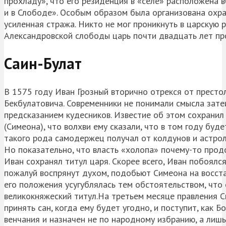
прохладу», что его резиденция в «селе» расположена в
и в Слободе». Особым образом была организована охр
усиленная стража. Никто не мог проникнуть в царскую 
Александровской слободы царь почти двадцать лет пр
Саин-Булат
В 1575 году Иван Грозный вторично отрекся от престо
Бекбулатовича. Современники не понимали смысла затеи
предсказанием кудесников. Известие об этом сохранил 
(Симеона), что волхви ему сказали, что в том году бу
такого рода самодержец получал от колдунов и астро
Но показательно, что власть «холопа» почему-то прод
Иван сохранял титул царя. Скорее всего, Иван побоялс
пожалуй воспрянут духом, подобьют Симеона на восст
его положения усугублялась тем обстоятельством, что 
великокняжеский титул.На третьем месяце правления С
принять сан, когда ему будет угодно, и поступит, как 
венчания и назначен не по народному избранию, а лиш