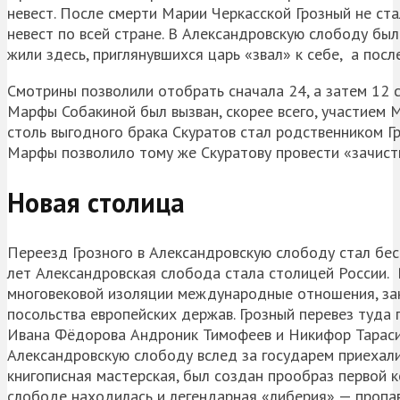
невест. После смерти Марии Черкасской Грозный не ста
невест по всей стране. В Александровскую слободу бы
жили здесь, приглянувшихся царь «звал» к себе, а посл
Смотрины позволили отобрать сначала 24, а затем 12 
Марфы Собакиной был вызван, скорее всего, участием
столь выгодного брака Скуратов стал родственником Гр
Марфы позволило тому же Скуратову провести «зачистк
Новая столица
Переезд Грозного в Александровскую слободу стал бес
лет Александровская слобода стала столицей России. 
многовековой изоляции международные отношения, зак
посольства европейских держав. Грозный перевез туда 
Ивана Фёдорова Андроник Тимофеев и Никифор Тарасиев
Александровскую слободу вслед за государем приехали
книгописная мастерская, был создан прообраз первой к
слободе находилась и легендарная «либерия» — пропа