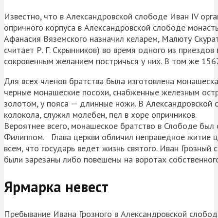
Известно, что в Александровской слободе Иван IV орга
опричного корпуса в Александровской слободе монасты
Афанасия Вяземского назначил келарем, Малюту Скурато
считает Р. Г. Скрынников) во время одного из приездо
сокровенным желанием постричься у них. В том же 1567
Для всех членов братства была изготовлена монашеска
черные монашеские посохи, снабженные железным остр
золотом, у пояса — длинные ножи. В Александровской 
колокола, служил молебен, пел в хоре опричников.
Вероятнее всего, монашеское братство в Слободе был 
Филиппом. Глава церкви обличил неправедное житие ц
всем, что государь ведет жизнь святого. Иван Грозный 
были зарезаны либо повешены на воротах собственного
Ярмарка невест
Пребывание Ивана Грозного в Александровской слобод