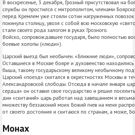
В воскресенье, 3 декабря, Грозный присутствовал на б
службы он простился с митрополитом, членами Боярско
перед Кремлем уже стояли сотни нагруженных повозок
покинула столицу, увозя с собой всю московскую «свят
стали своего рода залогом в руках Грозного.
Войско, сопровождавшее государя, было полностью во
боевые холопы («люди»).
Царский выезд был необычен. «Ближние люди», сопрово
Оставшиеся в Москве бояре и духовенство находились 
быша, такому государьскому великому необычному подъ
Царский «поезд» скитался в окрестностях Москвы в теч
Александровской слободы. Отсюда в начале января цар
сердца» он оставил свое государство и решил поселитьс
дни «скитаний» царь работал над завещанием и весьма
множеству беззаконий моих Божий гнев на меня распрос
от своего достояния и скитаюся по странам, а може, Бо
Монах