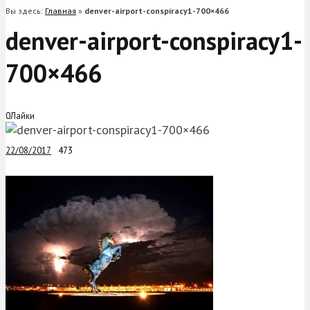
Вы здесь:
Главная
»
denver-airport-conspiracy1-700×466
denver-airport-conspiracy1-
700×466
0
Лайки
22/08/2017
473