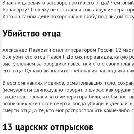
Знал ли царевич о заговоре против его отца? Чем юн
Бонапарту? Почему не состоялся союз двух императоро
Кого на самом деле похоронили в гробу под видом гос
Убийство отца
Александр Павлович стал императором России 12 март
был убит его отец Павел I. До сих пор загадка, какую р
выступлением заговорщики известили его о своих план
его отца. Однако выполнять требования наследника ник
В воспоминаниях медиков, осматривавших тело, сохран
(мемуаристы единодушно говорят о шарфе как орудии уб
свидетельствовали, что императора били, чтобы постав
возникших уже после смерти, когда убийцы издевались
смерти отца, а те, кто мог распространить какие-либо с
13 царских отпрысков