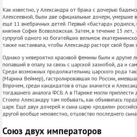
Как известно, у Александра от брака с дочерью баденс
Алексеевной, были две официальные дочери, умершие 
ещё 11 внебрачных детей. Первый «бастард» родился,
княгиня София Всеволожская. Затем, в течение 15 лет
супругой одного из богатейших вельмож екатерининской
также настаивала, чтобы Александр расторг свой брак 
Однако у невероятно красивой фемины были и другие лю
попавший в опалу за связь с царской зазнобой, да и с
Среди возможных продолжательниц царского рода так
(Марина Веймер), гастролировавшая по России, имевша
Впрочем, среди кандидатов в отцы значится и Алекса
тогдашнего аналога ФСБ. А в Париже могли приплести 
Стоило Александру там побывать, как объявилась горда
царя. Ещё двух дочерей и сына царю «родили» российс
другой вообще неизвестно, отцовство последнего сына
Союз двух императоров