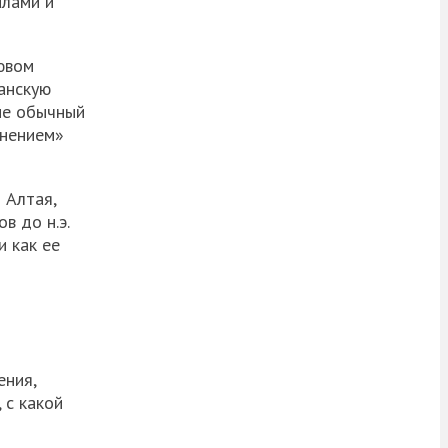
илами и
ювом
манскую
 не обычный
рнением»
 Алтая,
в до н.э.
и как ее
ения,
 с какой