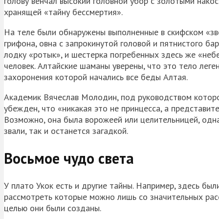
голову венчал высокий головной убор с золотыми нак
хранящей «тайну бессмертия».
На теле были обнаружены выполненные в скифском «зве
грифона, овна с запрокинутой головой и пятнистого ба
лодку «ротык», и шестерка погребенных здесь же «небе
человек. Алтайские шаманы уверены, что это тело лег
захоронения которой начались все беды Алтая.
Академик Вячеслав Молодин, под руководством которо
убежден, что «никакая это не принцесса, а представите
Возможно, она была ворожеей или целительницей, одна
звали, так и останется загадкой.
Восьмое чудо света
У плато Укок есть и другие тайны. Например, здесь б
рассмотреть которые можно лишь со значительных расс
целью они были созданы.