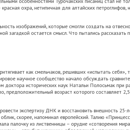
ельными особенностями Турочакских писаниц стал не то
 красная охра, нетипичная для алтайских петроглифов, 
ность изображений, которые смогли создать на отвесно
ной загадкой остается смысл. Что пытались рассказать 
ритягивает как смельчаков, решивших «испытать себя», т
 мировое научное сообщество начало обсуждать сравнит
вом доктора исторических наук Натальи Полосьмак при р
о, предположительный возраст которого составляет 2,5
ровести экспертизу ДНК и восстановить внешность 25-л
 облик, скорее, напоминал европейский. Талию «Принцес
мала палочку из лиственницы – орудие «сотворения мира»