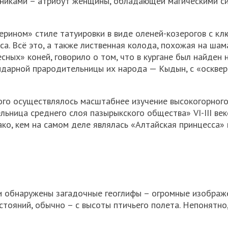
осниками – атрибут женщины, обладающей магическими с
рином» стиле татуировки в виде оленей-козерогов с кл
рса. Всё это, а также лиственная колода, похожая на ша
сных» коней, говорило о том, что в кургане был найден
ендарной прародительницы их народа — Кыдын, с «оскве
го осуществлялось масштабнее изучение высокогорного
льница среднего слоя пазырыкского общества» VI-III веко
ко, кем на самом деле являлась «Алтайская принцесса» 
ыли обнаружены загадочные геоглифы – огромные изображ
тояний, обычно – с высоты птичьего полета. Непонятно,