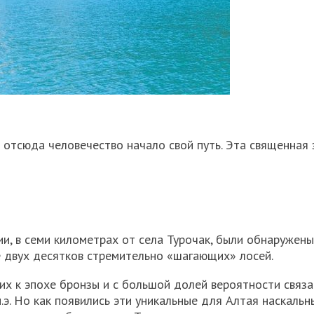
 отсюда человечество начало свой путь. Эта священная
ии, в семи километрах от села Турочак, были обнаружены
е двух десятков стремительно «шагающих» лосей.
их к эпохе бронзы и с большой долей вероятности связа
н.э. Но как появились эти уникальные для Алтая наскальн