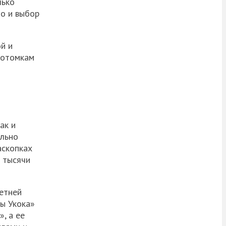
лько
но и выбор
й и
потомкам
ак и
ельно
аскопках
 тысячи
етней
сы Укока»
, а ее