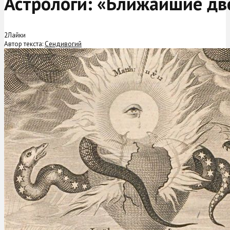
Астрологи: «Ближайшие дв
2
Лайки
Автор текста:
Сендивогий