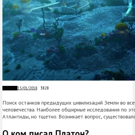
15/01/2018
3828
ЗАГАДКИ
Поиск останков предыдущих цивилизаций Земли во все
человечества. Наиболее обширные исследования по эт
Атлантиды, но тщетно. Возникает вопрос, существовал
О ком писал Платон?