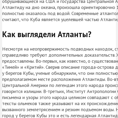
обрушивающиеся на США и государства Центральной Ам
Атлантиду на дно океана, произошла ориентировочно 1
полностью оказалось под водой. Современные атлантол
считают, что Куба является уцелевшей частью Атланти
Как выглядели Атланты?
Несмотря на неопровержимость подводных находок, ст
справедливо требуют дополнительных доказательств. 
предоставлены. Во-первых, как известно, о существова
«Тимей» и «Критий». Сверив описание города-острова 
у берегов Кубы, ученые обнаружили, что они полностью
предполагаемом месте расположения Атлантиды. Во-вт
Центральной Америки по легендам этого народа происх
говорится излишни. В-третьих, Институт Антропологи
письмена и узоры этого народа целиком совпадают с 
тексты ольмеков также указывают на их происхождение
вызванного землетрясением и резким подъемом воды. Н
город у берегов Кубы это и есть легендарная Атланти