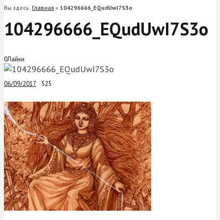
Вы здесь:
Главная
»
104296666_EQudUwI7S3o
104296666_EQudUwI7S3o
0
Лайки
06/09/2017
525