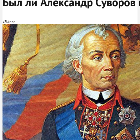
Был ли Александр Суворов
2
Лайки