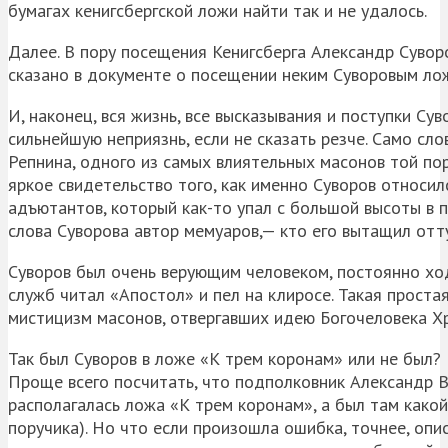
бумагах кенигсбергской ложи найти так и не удалось.
Далее. В пору посещения Кенигсберга Александр Сувор
сказано в документе о посещении неким Суворовым ло
И, наконец, вся жизнь, все высказывания и поступки Су
сильнейшую неприязнь, если не сказать резче. Само сл
Репнина, одного из самых влиятельных масонов той по
яркое свидетельство того, как именно Суворов относил
адъютантов, который как-то упал с большой высоты в п
слова Суворова автор мемуаров,— кто его вытащил отт
Суворов был очень верующим человеком, постоянно ход
служб читал «Апостол» и пел на клиросе. Такая проста
мистицизм масонов, отвергавших идею Богочеловека Х
Так был Суворов в ложе «К трем коронам» или не был?
Проще всего посчитать, что подполковник Александр Ва
располагалась ложа «К трем коронам», а был там какой-
поручика). Но что если произошла ошибка, точнее, опи