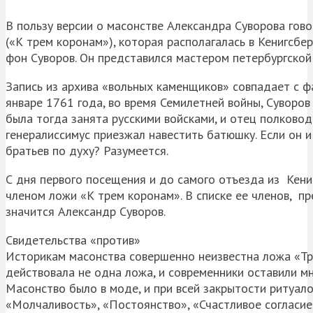
В пользу версии о масонстве Александра Суворова гово
(«К трем коронам»), которая располагалась в Кенигсбер
фон Суворов. Он представился мастером петербургской
Запись из архива «вольных каменщиков» совпадает с ф
январе 1761 года, во время Семилетней войны, Суворов
была тогда занята русскими войсками, и отец полковод
генералиссимус приезжал навестить батюшку. Если он и
братьев по духу? Разумеется.
С дня первого посещения и до самого отъезда из Кени
членом ложи «К трем коронам». В списке ее членов, п
значится Александр Суворов.
Свидетельства «против»
Историкам масонства совершенно неизвестна ложа «Три
действовала не одна ложа, и современники оставили мн
Масонство было в моде, и при всей закрытости ритуал
«Молчаливость», «Постоянство», «Счастливое согласие»