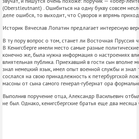
звучат, и пишутся очень похоже: поручик — «обер-лейт
(Oberstleutnant) . Ошибиться на одну букву совсем нес
деле ошибся, то выходит, что Суворов и впрямь приход
Историк Вячеслав Лопатин предлагает интересную вер
В ту пору вопрос о том, станет ли Восточная Пруссия 
В Кенигсберге имели место самые разные политические 
конечно же, была нужна информация о настроениях вли
влиятельная публика. Приехавший в гости сын вполне м
знал немецкий язык, имел опыт военной службы и знал 
сослался на свою принадлежность к петербургской ложе
масоны от сына самого генерал-губернат ора формальн
Выполнив поручение отца, Александр Васильевич отбыл
не был. Однако, кенигсбергские братья еще два месяца 