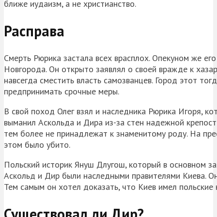
ближе иудаизм, а не христианство.
Расправа
Смерть Рюрика застала всех врасплох. Опекуном же его
Новгорода. Он открыто заявлял о своей вражде к хазар
навсегда сместить власть самозванцев. Город этот то
предпринимать срочные меры.
В свой поход Олег взял и наследника Рюрика Игоря, ко
выманил Аскольда и Дира из-за стен надежной крепости
тем более не принадлежат к знаменитому роду. На пре
этом было убито.
Польский историк Януш Длугош, который в основном за
Аскольд и Дир были наследными правителями Киева. Он
Тем самым он хотел доказать, что Киев имел польские 
Существовал ли Дир?