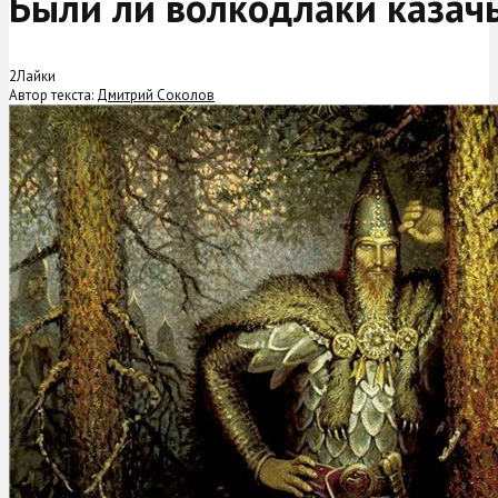
Были ли волкодлаки казач
2
Лайки
Автор текста:
Дмитрий Соколов