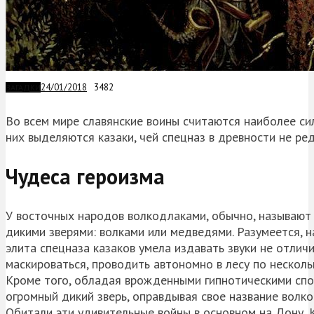
24/01/2018
3482
ЗАГАДКИ
Во всем мире славянские воины считаются наиболее си
них выделяются казаки, чей спецназ в древности не ре
Чудеса героизма
У восточных народов волкодлаками, обычно, называют
дикими зверями: волками или медведями. Разумеется, на
элита спецназа казаков умела издавать звуки не отлич
маскироваться, проводить автономно в лесу по несколь
Кроме того, обладая врожденными гипнотическими спос
огромный дикий зверь, оправдывая свое название волк
Обитали эти удивительные войны в основном на Дону, 