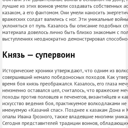
лучшие из этих воинов умели создавать собственных ас
казаком, а его фантомом. Они умели наносить энергетич
вражеских солдат валились с ног. Эти уникальные войны
уклоняться от пуль. Казалось бы описание подобных сп
материала довелось лично быть близко знакомым с по
выступлениях неоднократно демонстрировал способнос
Князь — супервоин
Исторические хроники утверждают, что одним из волко
совершивший немало победоносных походов. Как утвер
время боя князь преображался. Казалось, его глаза меч
неизменно оставался цел, считалось, что вражеские ме
походы против половцев и печенегов, византийцев и ка
искусство ведения боя, практикуемое волкодлаками не
именуемую «Казачий спас». Позднее к казакам Дона и
опалы Ивана Грозного, также владевшие многими уника
Сегодня представителей традиции воинов, обладающих