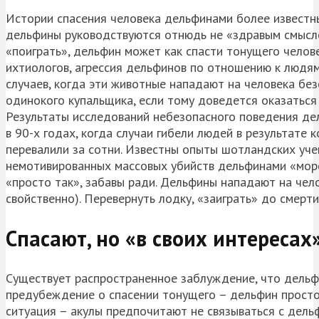
Истории спасения человека дельфинами более известны,
дельфины руководствуются отнюдь не «здравым смысло
«поиграть», дельфин может как спасти тонущего челове
ихтиологов, агрессия дельфинов по отношению к людям
случаев, когда эти животные нападают на человека без
одинокого купальщика, если тому доведется оказаться 
Результаты исследований небезопасного поведения де
в 90-х годах, когда случаи гибели людей в результат
перевалили за сотни. Известны опыты шотландских учен
немотивированных массовых убийств дельфинами «морс
«просто так», забавы ради. Дельфины нападают на чело
свойственно). Перевернуть лодку, «заиграть» до смер
Спасают, но «в своих интересах
Существует распространенное заблуждение, что дельфи
предубеждение о спасении тонущего – дельфин просто и
ситуация – акулы предпочитают не связываться с дель