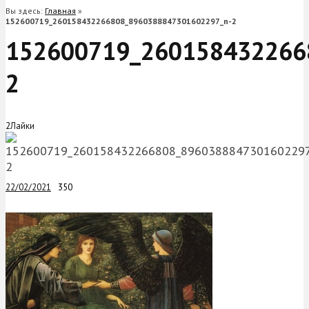
Вы здесь:
Главная
»
152600719_260158432266808_8960388847301602297_n-2
152600719_260158432266
2
2
Лайки
22/02/2021
350