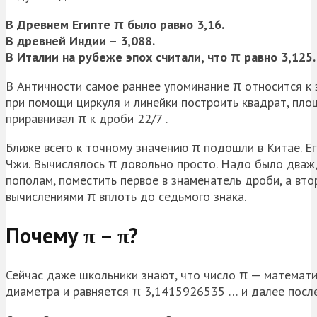
В Древнем Египте π было равно 3,16.
В древней Индии – 3,088.
В Италии на рубеже эпох считали, что π равно 3,125.
В Античности самое раннее упоминание π относится к 
при помощи циркуля и линейки построить квадрат, пл
приравнивал π к дроби 22/7 .
Ближе всего к точному значению π подошли в Китае. Его
Чжи. Вычислялось π довольно просто. Надо было дважд
пополам, поместить первое в знаменатель дроби, а вто
вычислениями π вплоть до седьмого знака.
Почему π – π?
Сейчас даже школьники знают, что число π — математ
диаметра и равняется π 3,1415926535 … и далее после