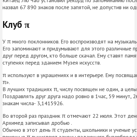
Китаец Лю Чао установил рекорд по запоминанию посл
назвал 67 890 знаков после запятой, не допустив ни о
Клуб π
У π много поклонников. Его воспроизводят на музыкаль
Его запоминают и придумывают для этого различные пр
друг перед другом, кто больше скачал. Ему ставят памя
ступенях перед зданием Музея искусств.
π используют в украшениях и в интерьере. Ему посвящаю
π».
В лучших традициях π, числу посвящен не один, а целы
Поздравлять друг друга надо ровно в 1час, 59 минут, 
знакам числа- 3,1415926.
Во второй раз праздник π отмечают 22 июля. Этот де
Архимед записывал дробью .
Обычно в этот день π студенты, школьники и ученые у
помощью π вычисляют законы падающего бутерброда и