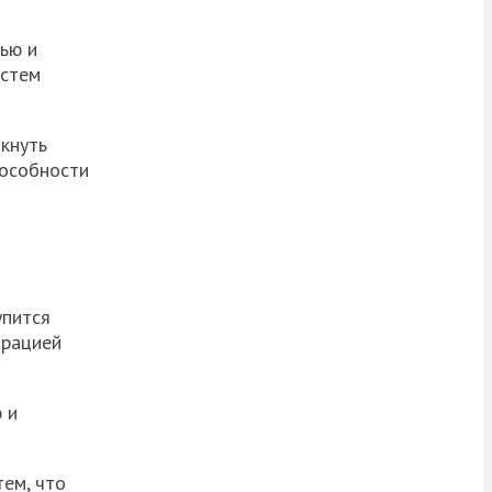
ью и
истем
икнуть
пособности
упится
трацией
 и
тем, что