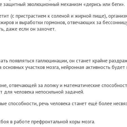
е защитный эволюционный механизм «дерись или беги».
тит (с пристрастием к соленой и жирной пище), организм
 жиров и выработки гормонов, отвечающих за бессонницу
ть, даже если он захочет.
чать появляться галлюцинации, он станет крайне раздра
а основных участков мозга, нейронная активность будет
не, отвечающей за логику и математические способност
 для человека непосильной задачей.
ые способности, речь человека станет ещё более несвяз
сбоя в работе префронтальной коры мозга.