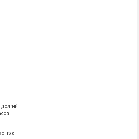
 долгий
асов
то так