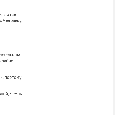
, в ответ
. Человеку,
жительным.
 крайне
и, поэтому
ной, чем на