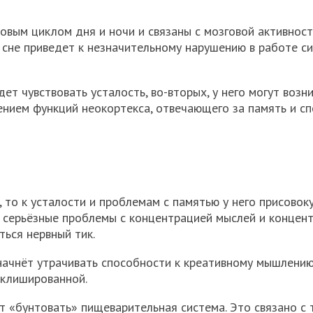
вым циклом дня и ночи и связаны с мозговой активност
 сне приведет к незначительному нарушению в работе с
удет чувствовать усталость, во-вторых, у него могут возн
ением функций неокортекса, отвечающего за память и с
, то к усталости и проблемам с памятью у него присовок
ь серьёзные проблемы с концентрацией мыслей и концен
ться нервный тик.
начнёт утрачивать способности к креативному мышлению
 клишированной.
т «бунтовать» пищеварительная система. Это связано с 