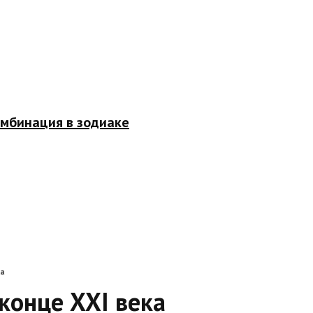
омбинация в зодиаке
ка
конце XXI века