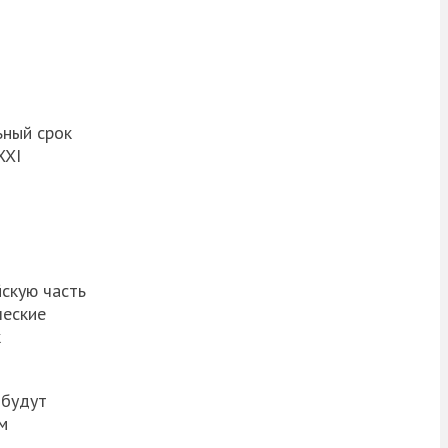
ьный срок
XXI
йскую часть
ческие
к
 будут
м