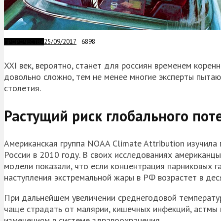
25/09/2017
6898
ПРОРОЧЕСТВА
XXI век, вероятно, станет для россиян временем корен
довольно сложно, тем не менее многие эксперты пытаю
столетия.
Растущий риск глобального пот
Американская группа NOAA Climate Attribution изучил
России в 2010 году. В своих исследованиях американц
модели показали, что если концентрация парниковых га
наступления экстремальной жары в РФ возрастет в деся
При дальнейшем увеличении среднегодовой температур
чаще страдать от малярии, кишечных инфекций, астмы 
изменениям в системе здравоохранения.