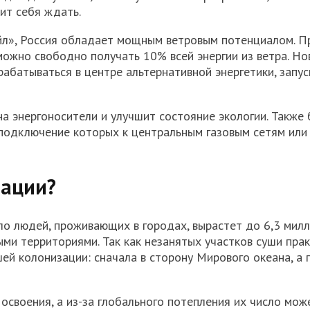
ит себя ждать.
йл», Россия обладает мощным ветровым потенциалом. П
ожно свободно получать 10% всей энергии из ветра. Но
батываться в центре альтернативной энергетики, запус
а энергоносители и улучшит состояние экологии. Также 
подключение которых к центральным газовым сетям или
зации?
ло людей, проживающих в городах, вырастет до 6,3 милл
ыми территориями. Так как незанятых участков суши пра
ей колонизации: сначала в сторону Мирового океана, а 
освоения, а из-за глобального потепления их число мож