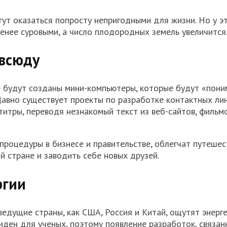
ут оказаться попросту непригодными для жизни. Но у э
менее суровыми, а число плодородных земель увеличится
всюду
 будут созданы мини-компьютеры, которые будут «пони
Давно существует проекты по разработке контактных лин
итры, переводя незнакомый текст из веб-сайтов, фильм
процедуры в бизнесе и правительстве, облегчат путешес
й стране и заводить себе новых друзей.
ргии
едущие страны, как США, Россия и Китай, ощутят энерг
виден для ученых, поэтому появление разработок, связан