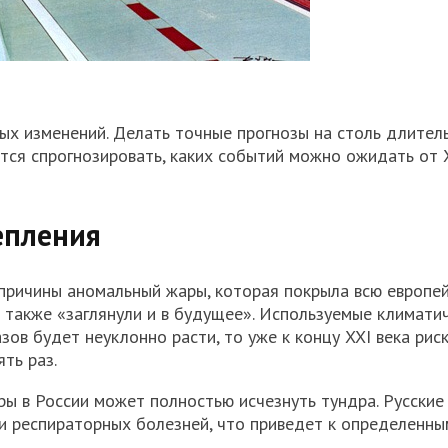
ных изменений. Делать точные прогнозы на столь длител
тся спрогнозировать, каких событий можно ожидать от 
епления
а причины аномальный жары, которая покрыла всю европе
ы также «заглянули и в будущее». Используемые климати
зов будет неуклонно расти, то уже к концу XXI века рис
ть раз.
ы в России может полностью исчезнуть тундра. Русские
и респираторных болезней, что приведет к определенны