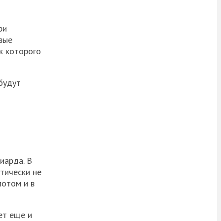
ри
вые
к которого
будут
иарда. В
ктически не
потом и в
ет еще и