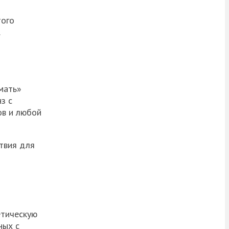
того
.
мать»
з с
ов и любой
твия для
етическую
ных с