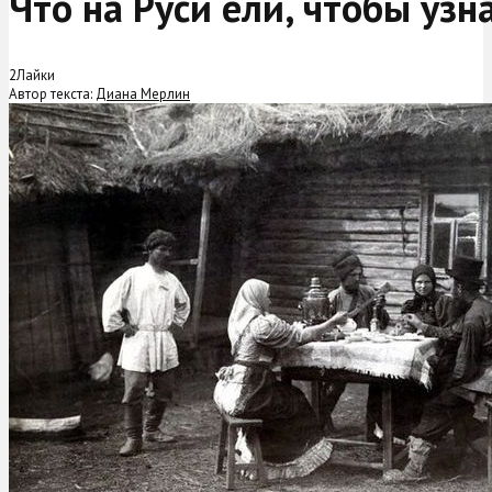
Что на Руси ели, чтобы уз
2
Лайки
Автор текста:
Диана Мерлин