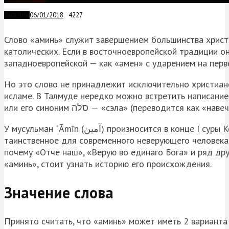
06/01/2018
4227
ЗАГАДКИ
Слово «аминь» служит завершением большинства христи
католических. Если в восточноевропейской традиции он
западноевропейской — как «амен» с ударением на перв
Но это слово не принадлежит исключительно христианс
исламе. В Талмуде нередко можно встретить написание ‏אמן‏‎, которое иудеи читают как «амен» с ударением на второй сло
или его синоним סלה‏‎ — «сэла» (переводится как «нав
У мусульман ʾĀmīn (آمين‎) произносится в конце I суры Корана и после каждого намаза. Во всех языках и религиях это
таинственное для современного неверующего человека 
почему «Отче наш», «Верую во единаго Бога» и ряд др
«аминь», стоит узнать историю его происхождения.
Значение слова
Принято считать, что «аминь» может иметь 2 варианта 