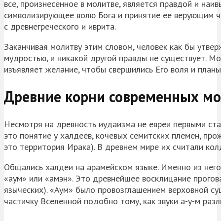
все, произнесенное в молитве, является правдой и наи
символизирующее волю Бога и принятие ее верующим ч
с древнегреческого и иврита.
Заканчивая молитву этим словом, человек как бы утве
мудростью, и никакой другой правды не существует. Мо
изъявляет желание, чтобы свершились Его воля и план
Древние корни современных м
Несмотря на древность иудаизма не евреи первыми ста
это понятие у халдеев, кочевых семитских племен, про
это территория Ирака). В древнем мире их считали ко
Общались халдеи на арамейском языке. Именно из него
«аум» или «амэн». Это древнейшее восклицание прогов
языческих). «Аум» было провозглашением верховной су
частичку Вселенной подобно тому, как звуки а-у-м раз