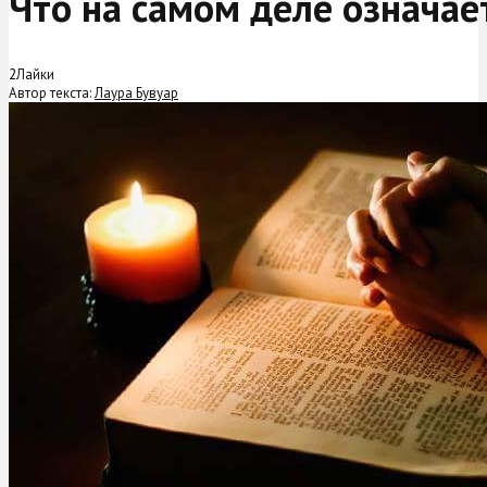
Что на самом деле означае
2
Лайки
Автор текста:
Лаура Бувуар