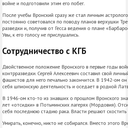
войне и подготовили этим его побег.
После учебы Вронский сразу же стал личным астрологом
постоянно советовался по поводу планов верхушки Трет
разведки и, получив от Гесса ведения о плане «Барбар
Увы, к его голосу не прислушались.
Сотрудничество с КГБ
Двойственное положение Вронского в первые годы войн
контрразведки. Сергей Алексеевич составил свой личны
фашистов для него печально закончится. В 1942-ом он
себя шпионскую деятельность и оседает в родной Латв
В 1946-ом кто-то из знавших о прошлом Вронского знак
лет «отсидки» в Потьминских лагерях (Мордовия). Отси
себя последнюю стадию рака. Власти решают скостить е
Умирать, конечно, никто не собирался. Вместо этого В