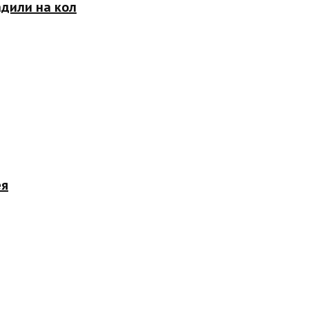
адили на кол
ея