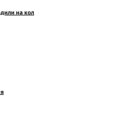
адили на кол
ея