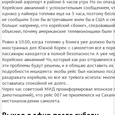
корейский аэропорт в районе 6 часов утра. Но он опа
Корейских авиалиний с успокоительным сообщением, чт
однако у лайнера топлива еще на 3 часа, поэтому бес
не сообщили. Если бы встречавшие жили бы в США и см
больше: например, что корейский «Боинг», следовавший 
объяснил, почему американские телевизионщики были 
Ровно в 10.00, когда топливо у Боинга уже должно быт
иностранных дел Южной Кореи: с самолетом все в поря
пассажиры находятся в полной безопасности. А уже че
Корейских авиалиний Чо, который как раз отправлялся
эти проблемы будут решены, и я обещаю доставить их 
подробности инцидента: якобы рейс был насильно поса
раздражать корейцев, но все же тревога исчезла: мно
оставалась спокойной не долго…
Через час советский МИД проинформировал японское п
дипотношений), что рейс 007 не приземлился на Сахал
местонахождении самолета.